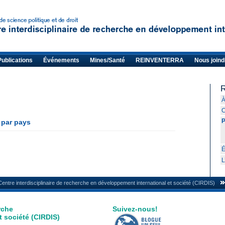
Publications
Événements
Mines/Santé
REINVENTERRA
Nous joind
R
À
C
P
 par pays
L
Centre interdisciplinaire de recherche en développement international et société (CIRDIS)
rche
Suivez-nous!
 société (CIRDIS)