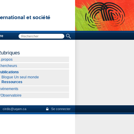
re
ubriques
 propos
hercheurs
ublications
Blogue Un seul monde
Ressources
Événements
’Observatoire
cirdis@uqam.ca
Se connecter