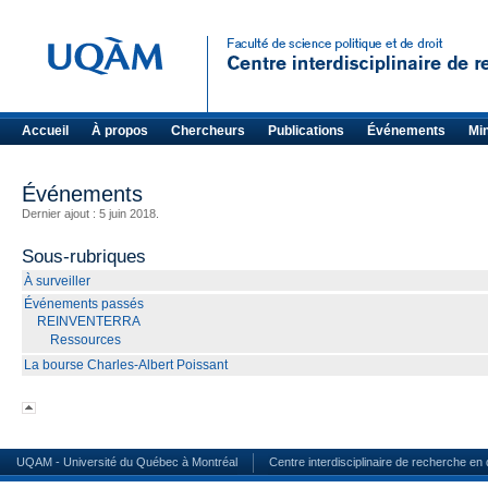
Accueil
À propos
Chercheurs
Publications
Événements
Mi
Événements
Dernier ajout : 5 juin 2018.
Sous-rubriques
À surveiller
Événements passés
REINVENTERRA
Ressources
La bourse Charles-Albert Poissant
UQAM - Université du Québec à Montréal
Centre interdisciplinaire de recherche en