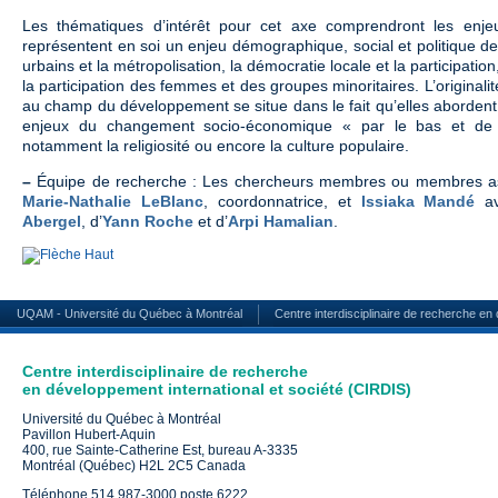
Les thématiques d’intérêt pour cet axe comprendront les enje
représentent en soi un enjeu démographique, social et politique de
urbains et la métropolisation, la démocratie locale et la participatio
la participation des femmes et des groupes minoritaires. L’original
au champ du développement se situe dans le fait qu’elles abordent
enjeux du changement socio-économique « par le bas et de l’
notamment la religiosité ou encore la culture populaire.
–
Équipe de recherche : Les chercheurs membres ou membres as
Marie-Nathalie LeBlanc
, coordonnatrice, et
Issiaka Mandé
av
Abergel
, d’
Yann Roche
et d’
Arpi Hamalian
.
UQAM - Université du Québec à Montréal
Centre interdisciplinaire de recherche en
Centre interdisciplinaire de recherche
en développement international et société (CIRDIS)
Université du Québec à Montréal
Pavillon Hubert-Aquin
400, rue Sainte-Catherine Est, bureau A-3335
Montréal (Québec) H2L 2C5 Canada
Téléphone 514 987-3000 poste 6222